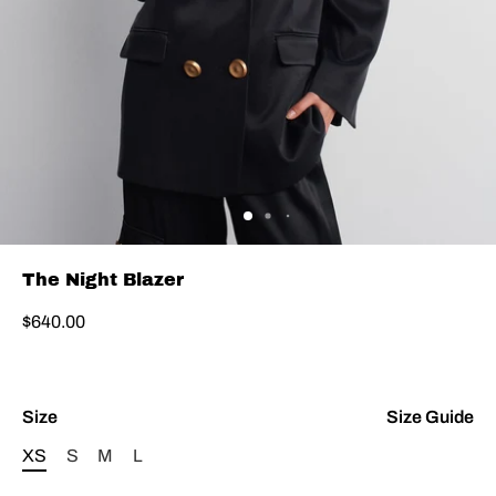
The Night Blazer
$640.00
Size
Size Guide
XS
S
M
L